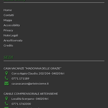
Home
Contatti
Mappa
Accessibilità
Privacy
Note Legali
Area Riservata
Credits
SEDI
CASA VACANZE “MADONNA DELLE GRAZIE”
Corso Appio Claudio, 202/204 - 04020 Itri
0771.171189
casavacanze@arteinsieme.it
CANILE COMPRENSORIALE ARTEINSIEME
Località Scerpano - 04020 Itri
0771.1763300