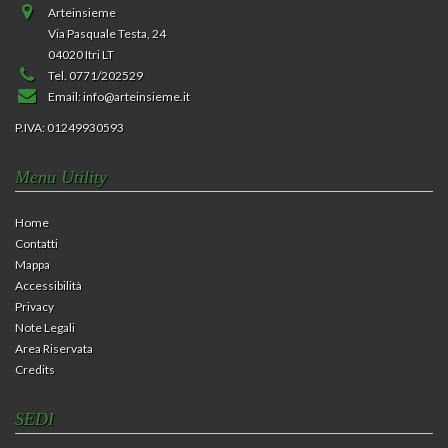
Arteinsieme
Via Pasquale Testa, 24
04020 Itri LT
Tel. 0771/202529
Email:
info@arteinsieme.it
P.IVA: 01249930593
Menu Utility
Home
Contatti
Mappa
Accessibilità
Privacy
Note Legali
Area Riservata
Credits
SEDI