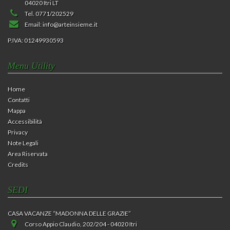
04020 Itri LT
Tel. 0771/202529
Email:
info@arteinsieme.it
P.IVA: 01249930593
Menu Utility
Home
Contatti
Mappa
Accessibilità
Privacy
Note Legali
Area Riservata
Credits
SEDI
CASA VACANZE “MADONNA DELLE GRAZIE”
Corso Appio Claudio, 202/204 - 04020 Itri