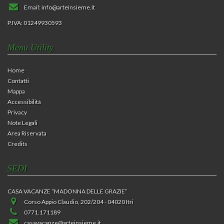
Email:
info@arteinsieme.it
P.IVA: 01249930593
Menu Utility
Home
Contatti
Mappa
Accessibilità
Privacy
Note Legali
Area Riservata
Credits
SEDI
CASA VACANZE “MADONNA DELLE GRAZIE”
Corso Appio Claudio, 202/204 - 04020 Itri
0771.171189
casavacanze@arteinsieme.it