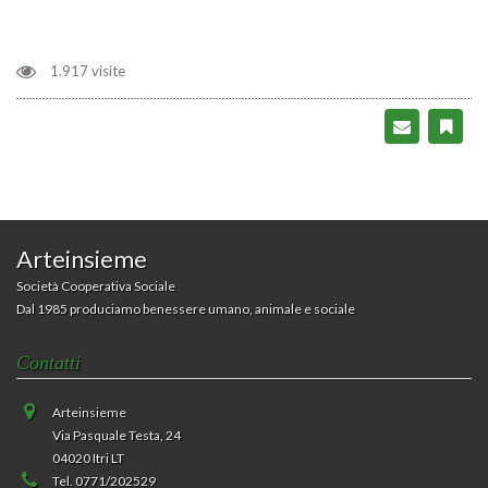
Un recente studio, pubblicato su Proceedings of the National
Academy of Sciences, ha confermato due note teorie di
psicologia tra loro correlate: una ...
Leggi
1.917 visite
Alzheimer Europe: ancora ostacoli alla diagnosi
tempestiva
27-06-2018
Presentato al Parlamento europeo l'European Carers' Report
2018, l'Italia tra i cinque Paesi scelti per la ricerca. «Si registrano
ancora ritardi ...
Leggi
Arteinsieme
Società Cooperativa Sociale
Dal 1985 produciamo benessere umano, animale e sociale
Contatti
Arteinsieme
Via Pasquale Testa, 24
04020 Itri LT
Tel. 0771/202529