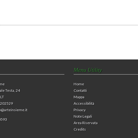
Menu Utility
eme
Home
ale Testa, 24
Contatti
 LT
Mappa
1/202529
Accessibilità
o@arteinsieme.it
Privacy
Note Legali
0593
Area Riservata
Credits