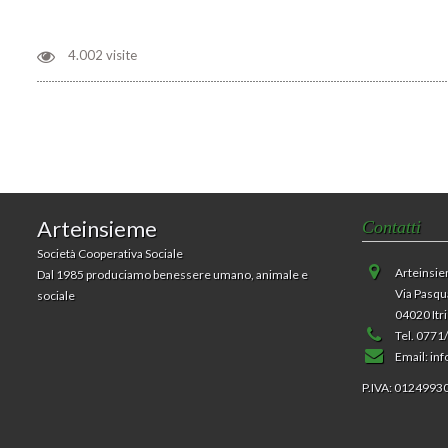
4.002 visite
Arteinsieme
Contatti
Società Cooperativa Sociale
Arteinsi
Dal 1985 produciamo benessere umano, animale e
Via Pasqu
sociale
04020 Itri
Tel. 077
Email:
inf
P.IVA: 0124993