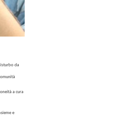
disturbo da
 Comunità
doneità a cura
ensieme e