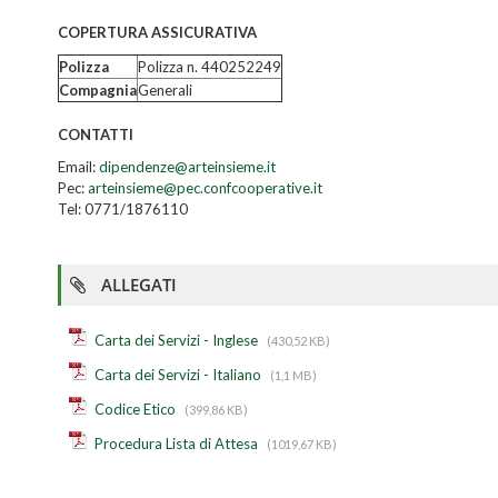
COPERTURA ASSICURATIVA
Polizza
Polizza n. 440252249
Compagnia
Generali
CONTATTI
Email:
dipendenze@arteinsieme.it
Pec:
arteinsieme@pec.confcooperative.it
Tel: 0771/1876110
ALLEGATI
Carta dei Servizi - Inglese
(430,52 KB)
Carta dei Servizi - Italiano
(1,1 MB)
Codice Etico
(399,86 KB)
Procedura Lista di Attesa
(1019,67 KB)