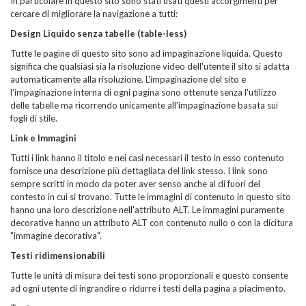
In particolare in questo sito sono stati usati questi accorgimenti per
cercare di migliorare la navigazione a tutti:
Design Liquido senza tabelle (table-less)
Tutte le pagine di questo sito sono ad impaginazione liquida. Questo
significa che qualsiasi sia la risoluzione video dell'utente il sito si adatta
automaticamente alla risoluzione. L'impaginazione del sito e
l'impaginazione interna di ogni pagina sono ottenute senza l'utilizzo
delle tabelle ma ricorrendo unicamente all'impaginazione basata sui
fogli di stile.
Link e Immagini
Tutti i link hanno il titolo e nei casi necessari il testo in esso contenuto
fornisce una descrizione più dettagliata del link stesso. I link sono
sempre scritti in modo da poter aver senso anche al di fuori del
contesto in cui si trovano. Tutte le immagini di contenuto in questo sito
hanno una loro descrizione nell'attributo ALT. Le immagini puramente
decorative hanno un attributo ALT con contenuto nullo o con la dicitura
"immagine decorativa".
Testi ridimensionabili
Tutte le unità di misura dei testi sono proporzionali e questo consente
ad ogni utente di ingrandire o ridurre i testi della pagina a piacimento.