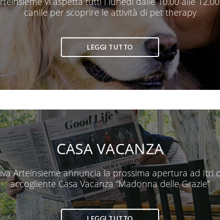
teinsieme vi aspetta tutti i lunedì dalle 10.00 alle 12.00
canile per scoprire le attività di pet therapy
LEGGI TUTTO
CASA VACANZA
va Arteinsieme annuncia la prossima apertura ad Itri 
accogliente Casa Vacanza “Madonna delle Grazie”
LEGGI TUTTO