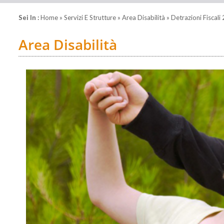
Sei In :
Home
»
Servizi E Strutture
»
Area Disabilità
» Detrazioni Fiscali
Area Disabilità