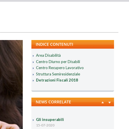
INDICE CONTENUTI
Area Disabilità
Centro Diurno per Disabili
Centro Recupero Lavorativo
Struttura Semiresidenziale
Detrazioni Fiscali 2018
NEWS CORRELATE
Gli insuperabili
15-07-2020
Una serie di 12 puntate dedicate a 12 donne e
uomini che hanno cambiato il mondo: per