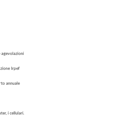
e agevolazioni
zione Irpef
orto annuale
r, i cellulari.