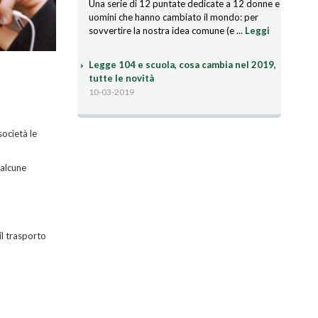
sovvertire la nostra idea comune (e ...
Leggi
Legge 104 e scuola, cosa cambia nel 2019,
tutte le novità
10-03-2019
Cosa cambia dal primo gennaio 2019 per gli
studenti con legge 104, tutte le novità
Leggi
Autismo: uno studio conferma due note
società le
teorie
04-12-2018
Un recente studio, pubblicato su Proceedings
 alcune
of the National Academy of Sciences, ha
confermato due note teorie di psicologia tra
loro correlate: una ...
Leggi
Alzheimer Europe: ancora ostacoli alla
il trasporto
diagnosi tempestiva
27-06-2018
Presentato al Parlamento europeo l'European
Carers' Report 2018, l'Italia tra i cinque Paesi
scelti per la ricerca. «Si registrano ancora
ritardi ...
Leggi