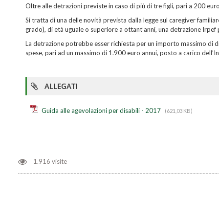
Oltre alle detrazioni previste in caso di più di tre figli, pari a 200 e
Si tratta di una delle novità prevista dalla legge sul caregiver famil
grado), di età uguale o superiore a ottant’anni, una detrazione Irpef 
La detrazione potrebbe esser richiesta per un importo massimo di di
spese, pari ad un massimo di 1.900 euro annui, posto a carico dell’In
ALLEGATI
Guida alle agevolazioni per disabili - 2017
(621,03 KB)
1.916 visite