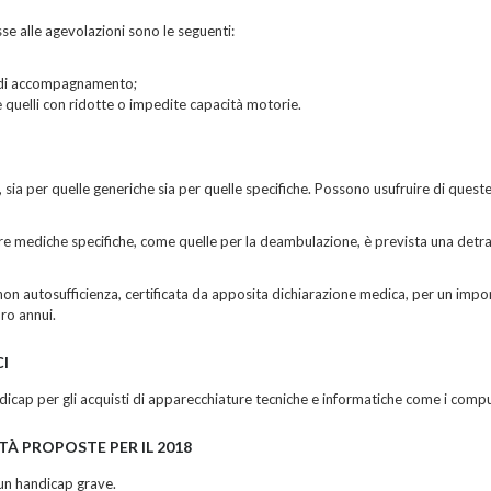
se alle agevolazioni sono le seguenti:
ità di accompagnamento;
e quelli con ridotte o impedite capacità motorie.
 sia per quelle generiche sia per quelle specifiche. Possono usufruire di quest
ure mediche specifiche, come quelle per la deambulazione, è prevista una detra
i non autosufficienza, certificata da apposita dichiarazione medica, per un imp
ro annui.
CI
ndicap per gli acquisti di apparecchiature tecniche e informatiche come i compute
TÀ PROPOSTE PER IL 2018
 un handicap grave.