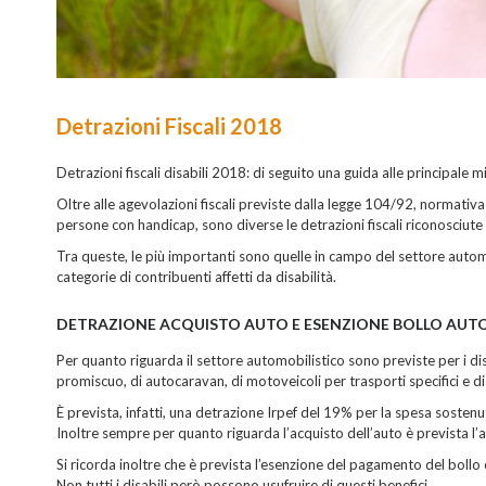
Detrazioni Fiscali 2018
Detrazioni fiscali disabili 2018: di seguito una guida alle principale m
Oltre alle agevolazioni fiscali previste dalla legge 104/92, normativa d
persone con handicap, sono diverse le detrazioni fiscali riconosciute 
Tra queste, le più importanti sono quelle in campo del settore automo
categorie di contribuenti affetti da disabilità.
DETRAZIONE ACQUISTO AUTO E ESENZIONE BOLLO AUT
Per quanto riguarda il settore automobilistico sono previste per i disa
promiscuo, di autocaravan, di motoveicoli per trasporti specifici e d
È prevista, infatti, una detrazione Irpef del 19% per la spesa sostenu
Inoltre sempre per quanto riguarda l’acquisto dell’auto è prevista l’
Si ricorda inoltre che è prevista l’esenzione del pagamento del bollo o
Non tutti i disabili però possono usufruire di questi benefici.