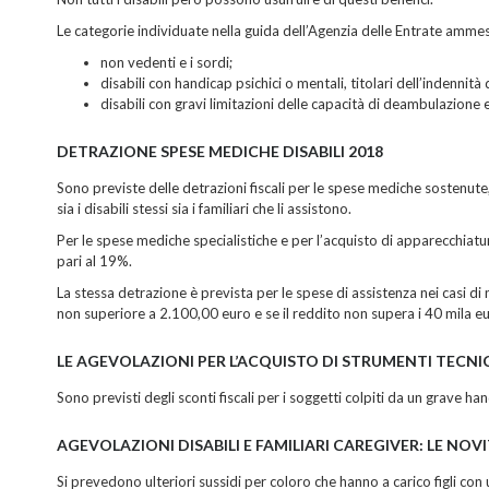
Le categorie individuate nella guida dell’Agenzia delle Entrate ammes
non vedenti e i sordi;
disabili con handicap psichici o mentali, titolari dell’indenn
disabili con gravi limitazioni delle capacità di deambulazione 
DETRAZIONE SPESE MEDICHE DISABILI 2018
Sono previste delle detrazioni fiscali per le spese mediche sostenute,
sia i disabili stessi sia i familiari che li assistono.
Per le spese mediche specialistiche e per l’acquisto di apparecchiat
pari al 19%.
La stessa detrazione è prevista per le spese di assistenza nei casi d
non superiore a 2.100,00 euro e se il reddito non supera i 40 mila eu
LE AGEVOLAZIONI PER L’ACQUISTO DI STRUMENTI TECNI
Sono previsti degli sconti fiscali per i soggetti colpiti da un grave ha
AGEVOLAZIONI DISABILI E FAMILIARI CAREGIVER: LE NOVI
Si prevedono ulteriori sussidi per coloro che hanno a carico figli con