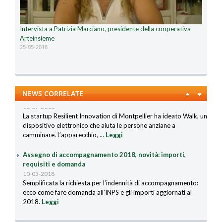
Intervista a Patrizia Marciano, presidente della cooperativa
Arteinsieme
25-05-2018
Walk, l’innovazione che fa camminare gli anziani
NEWS CORRELATE
10-07-2018
La startup Resilient Innovation di Montpellier ha ideato Walk, un
dispositivo elettronico che aiuta le persone anziane a
camminare. L’apparecchio, ...
Leggi
Assegno di accompagnamento 2018, novità: importi,
requisiti e domanda
10-05-2018
Semplificata la richiesta per l’indennità di accompagnamento:
ecco come fare domanda all’INPS e gli importi aggiornati al
2018.
Leggi