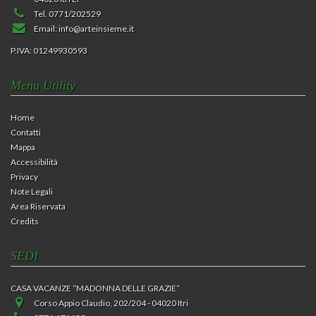
Tel. 0771/202529
Email:
info@arteinsieme.it
P.IVA: 01249930593
Menu Utility
Home
Contatti
Mappa
Accessibilità
Privacy
Note Legali
Area Riservata
Credits
SEDI
CASA VACANZE “MADONNA DELLE GRAZIE”
Corso Appio Claudio, 202/204 - 04020 Itri